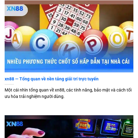
Giao diện trang chủ hiện đại và bắt mắt của nhà cái xn88
Hệ thống bảo mật tối tân
xn88 — Tổng quan về nền tảng giải trí trực tuyến
An toàn thông tin là ưu tiên hàng đầu tại XN88.COM.
Một cái nhìn tổng quan về xn88, các tính năng, bảo mật và cách tối
Chúng tôi sử dụng công nghệ mã hóa SSL 128-bit kết hợp
ưu hóa trải nghiệm người dùng.
với tường lửa đa lớp. Mọi thông tin cá nhân và dữ liệu giao
dịch của thành viên đều được bảo vệ nghiêm ngặt, cam kết
không rò rỉ cho bên thứ ba.
Kho trò chơi đa dạng và tỷ lệ cược hấp dẫn