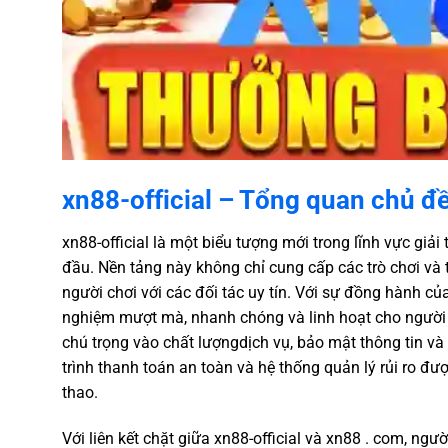
xn88-official – Tổng quan chủ đề v
xn88-official là một biểu tượng mới trong lĩnh vực giải
đầu. Nền tảng này không chỉ cung cấp các trò chơi và 
người chơi với các đối tác uy tín. Với sự đồng hành của
nghiệm mượt mà, nhanh chóng và linh hoạt cho người d
chú trọng vào chất lượngdịch vụ, bảo mật thông tin và
trình thanh toán an toàn và hệ thống quản lý rủi ro được
thao.
Với liên kết chặt giữa xn88-official và xn88 . com, ng