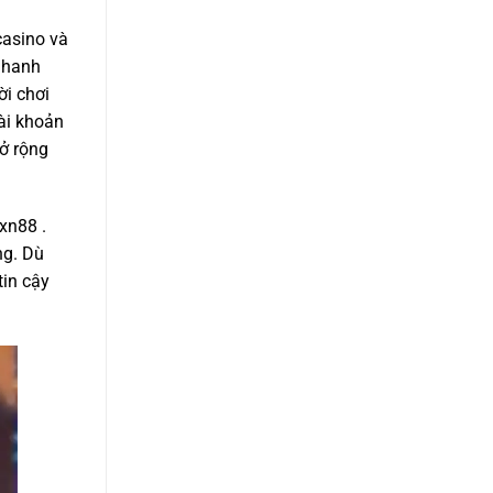
casino và
 nhanh
ời chơi
tài khoản
mở rộng
 xn88 .
ng. Dù
tin cậy