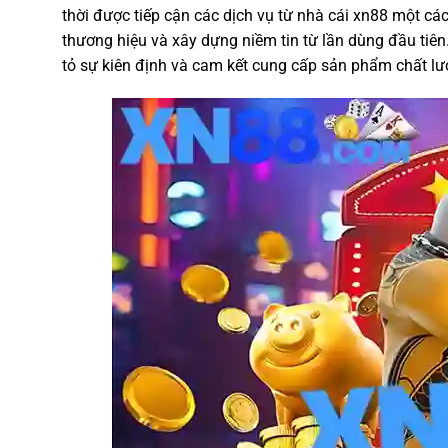
thời được tiếp cận các dịch vụ từ nhà cái xn88 một c
thương hiệu và xây dựng niềm tin từ lần dùng đầu tiê
tỏ sự kiên định và cam kết cung cấp sản phẩm chất l