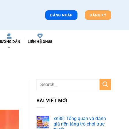
ĐĂNG NHẬP
ĐĂNG KÝ
HƯỚNG DẪN
LIÊN HỆ XN88
BÀI VIẾT MỚI
xn88: Tổng quan và đánh
giá nền tảng trò chơi trực