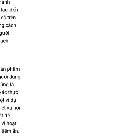
 hành
 tác, đến
 số trên
ằng cách
người
bạch.
 sản phẩm
người dùng
ùng là
 xác thực
ột ví dụ
iệt và nội
ật để
 vi hoạt
 tiềm ẩn.