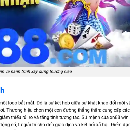
h và hành trình xây dựng thương hiệu
nh
một logo bắt mắt. Đó là sự kết hợp giữa sự khát khao đổi mới v
nơi. Thương hiệu chọn một con đường thẳng thắn: cung cấp các
 giảm thiểu rủi ro và tăng tính tương tác. Sứ mệnh của xn88 win 
ng số, từ giải trí cho đến giao dịch và kết nối xã hội. Điểm đặc