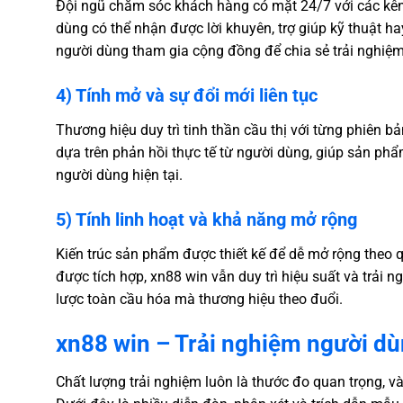
Đội ngũ chăm sóc khách hàng có mặt 24/7 với các kênh
dùng có thể nhận được lời khuyên, trợ giúp kỹ thuật h
người dùng tham gia cộng đồng để chia sẻ trải nghiệ
4) Tính mở và sự đổi mới liên tục
Thương hiệu duy trì tinh thần cầu thị với từng phiên b
dựa trên phản hồi thực tế từ người dùng, giúp sản ph
người dùng hiện tại.
5) Tính linh hoạt và khả năng mở rộng
Kiến trúc sản phẩm được thiết kế để dễ mở rộng theo q
được tích hợp, xn88 win vẫn duy trì hiệu suất và trải 
lược toàn cầu hóa mà thương hiệu theo đuổi.
xn88 win – Trải nghiệm người dù
Chất lượng trải nghiệm luôn là thước đo quan trọng, v