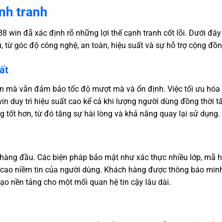
nh tranh
n88 win đã xác định rõ những lợi thế cạnh tranh cốt lõi. Dưới đây
ủ, từ góc độ công nghệ, an toàn, hiệu suất và sự hỗ trợ cộng đồn
ất
ớn mà vẫn đảm bảo tốc độ mượt mà và ổn định. Việc tối ưu hóa lõ
in duy trì hiệu suất cao kể cả khi lượng người dùng đồng thời t
g tốt hơn, từ đó tăng sự hài lòng và khả năng quay lại sử dụng.
n hàng đầu. Các biện pháp bảo mật như xác thực nhiều lớp, mã 
âng cao niềm tin của người dùng. Khách hàng được thông báo min
ạo nền tảng cho một mối quan hệ tin cậy lâu dài.