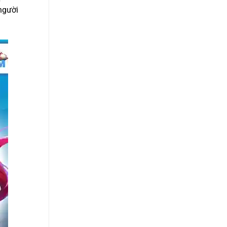
 người