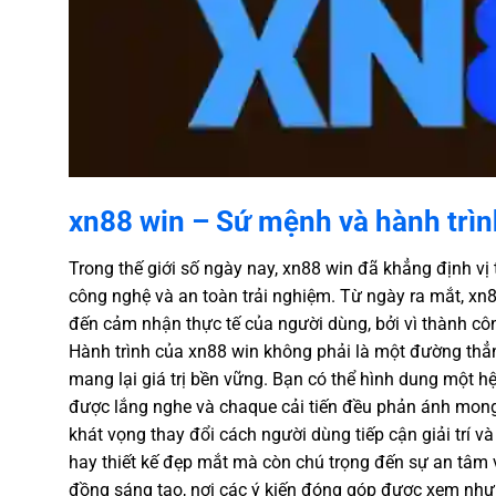
xn88 win – Sứ mệnh và hành trìn
Trong thế giới số ngày nay, xn88 win đã khẳng định vị
công nghệ và an toàn trải nghiệm. Từ ngày ra mắt, xn
đến cảm nhận thực tế của người dùng, bởi vì thành côn
Hành trình của xn88 win không phải là một đường thẳn
mang lại giá trị bền vững. Bạn có thể hình dung một hệ
được lắng nghe và chaque cải tiến đều phản ánh mon
khát vọng thay đổi cách người dùng tiếp cận giải trí v
hay thiết kế đẹp mắt mà còn chú trọng đến sự an tâm
đồng sáng tạo, nơi các ý kiến đóng góp được xem như