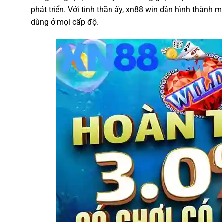
phát triển. Với tinh thần ấy, xn88 win dần hình thành m
dùng ở mọi cấp độ.