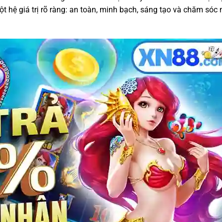
ột hệ giá trị rõ ràng: an toàn, minh bạch, sáng tạo và chăm sóc