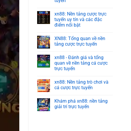
tuyến
xn88: Nền tảng cược trực
tuyến uy tín và các đặc
điểm nổi bật
XN88: Tổng quan về nền
tảng cược trực tuyến
xn88 - Đánh giá và tổng
quan về nền tảng cá cược
trực tuyến
xn88: Nền tảng trò chơi và
cá cược trực tuyến
Khám phá xn88: nền tảng
giải trí trực tuyến