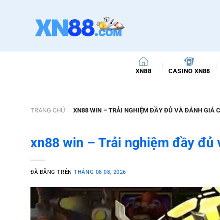
Chuyển
đến
nội
dung
XN88
CASINO XN88
TRANG CHỦ
|
XN88 WIN – TRẢI NGHIỆM ĐẦY ĐỦ VÀ ĐÁNH GIÁ
xn88 win – Trải nghiệm đầy đủ 
ĐÃ ĐĂNG TRÊN
THÁNG 08 08, 2026