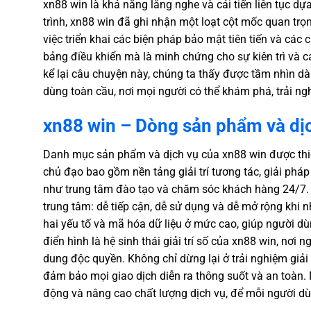
xn88 win là khả năng lắng nghe và cải tiến liên tục d
trình, xn88 win đã ghi nhận một loạt cột mốc quan trọn
việc triển khai các biện pháp bảo mật tiên tiến và các
bảng điều khiển mà là minh chứng cho sự kiên trì và 
kể lại câu chuyện này, chúng ta thấy được tầm nhìn dà
dùng toàn cầu, nơi mọi người có thể khám phá, trải ng
xn88 win – Dòng sản phẩm và dị
Danh mục sản phẩm và dịch vụ của xn88 win được th
chủ đạo bao gồm nền tảng giải trí tương tác, giải pháp
như trung tâm đào tạo và chăm sóc khách hàng 24/7. 
trung tâm: dễ tiếp cận, dễ sử dụng và dễ mở rộng khi n
hai yếu tố và mã hóa dữ liệu ở mức cao, giúp người dù
điển hình là hệ sinh thái giải trí số của xn88 win, nơi 
dung độc quyền. Không chỉ dừng lại ở trải nghiệm giải t
đảm bảo mọi giao dịch diễn ra thông suốt và an toàn
động và nâng cao chất lượng dịch vụ, để mỗi người dùn