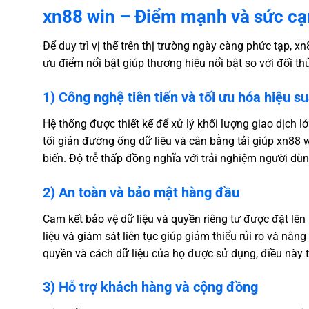
xn88 win – Điểm mạnh và sức cạ
Để duy trì vị thế trên thị trường ngày càng phức tạp, x
ưu điểm nổi bật giúp thương hiệu nổi bật so với đối th
1) Công nghệ tiên tiến và tối ưu hóa hiệu su
Hệ thống được thiết kế để xử lý khối lượng giao dịch l
tối giản đường ống dữ liệu và cân bằng tải giúp xn88 w
biến. Độ trễ thấp đồng nghĩa với trải nghiệm người dùn
2) An toàn và bảo mật hàng đầu
Cam kết bảo vệ dữ liệu và quyền riêng tư được đặt lê
liệu và giám sát liên tục giúp giảm thiểu rủi ro và n
quyền và cách dữ liệu của họ được sử dụng, điều này t
3) Hỗ trợ khách hàng và cộng đồng