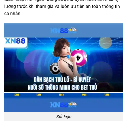
lướng trước khi tham gia và luôn ưu tiên an toàn thông tin
cá nhân.
Kết luận