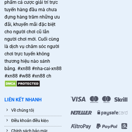
phẩm cá cược giải trí trực
tuyến hàng đầu mà chưa
đựng hàng trăm những ưu
đãi, khuyến mãi đặc biệt
cho người chơi cũ lẫn
người chơi mới. Cuối cùng
là dịch vụ chăm sóc người
chơi trực tuyến không
thương hiệu nào sánh
bằng. #xn88 #nha-cai-xn88
#xn88 #w88 #xn88 ch
LIÊN KẾT NHANH
Về chúng tôị
Điều khoản điều kiệṇ
Chính sách bảo mậṭ