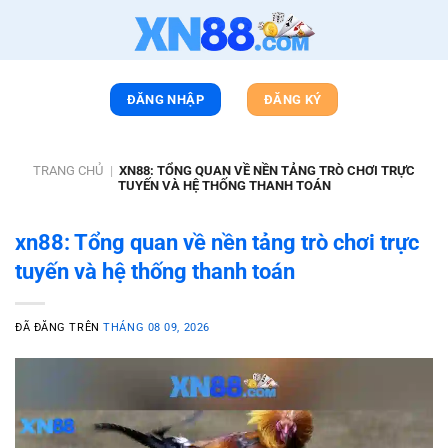
Chuyển
đến
nội
dung
ĐĂNG NHẬP
ĐĂNG KÝ
TRANG CHỦ
|
XN88: TỔNG QUAN VỀ NỀN TẢNG TRÒ CHƠI TRỰC
TUYẾN VÀ HỆ THỐNG THANH TOÁN
xn88: Tổng quan về nền tảng trò chơi trực
tuyến và hệ thống thanh toán
ĐÃ ĐĂNG TRÊN
THÁNG 08 09, 2026