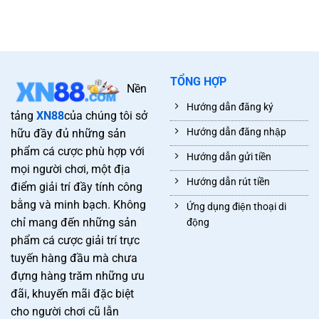
TỔNG HỢP
Nền
Hướng dẫn đăng ký
tảng
XN88
của chúng tôi sở
Hướng dẫn đăng nhập
hữu đầy đủ những sản
phẩm cá cược phù hợp với
Hướng dẫn gửi tiền
mọi người chơi, một địa
Hướng dẫn rút tiền
điểm giải trí đầy tính công
bằng và minh bạch. Không
Ứng dụng điện thoại di
chỉ mang đến những sản
động
phẩm cá cược giải trí trực
tuyến hàng đầu mà chưa
đựng hàng trăm những ưu
đãi, khuyến mãi đặc biệt
cho người chơi cũ lẫn