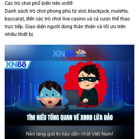
Các trò chơi phổ biến trên xn88
Danh sách trò chơi phong phú từ slot, blackjack, roulette,
baccarat, đến các trò chơi live casino và cá cược thể thao
trực tiếp. Giao diện người dùng thân thiện và tối ưu trên
nhiều thiết bị.