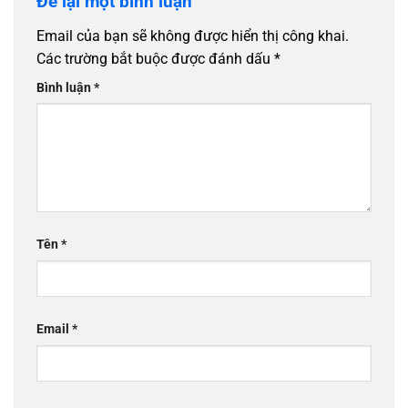
Để lại một bình luận
Email của bạn sẽ không được hiển thị công khai.
Các trường bắt buộc được đánh dấu
*
Bình luận
*
Tên
*
Email
*