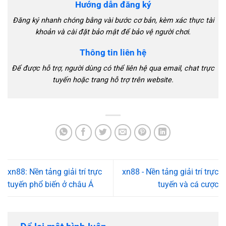
Hướng dẫn đăng ký
Đăng ký nhanh chóng bằng vài bước cơ bản, kèm xác thực tài
khoản và cài đặt bảo mật để bảo vệ người chơi.
Thông tin liên hệ
Để được hỗ trợ, người dùng có thể liên hệ qua email, chat trực
tuyến hoặc trang hỗ trợ trên website.
xn88: Nền tảng giải trí trực
xn88 - Nền tảng giải trí trực
tuyến phổ biến ở châu Á
tuyến và cá cược