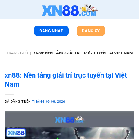
Chuyển
đến
nội
dung
ĐĂNG NHẬP
ĐĂNG KÝ
TRANG CHỦ
|
XN88: NỀN TẢNG GIẢI TRÍ TRỰC TUYẾN TẠI VIỆT NAM
xn88: Nền tảng giải trí trực tuyến tại Việt
Nam
ĐÃ ĐĂNG TRÊN
THÁNG 08 08, 2026