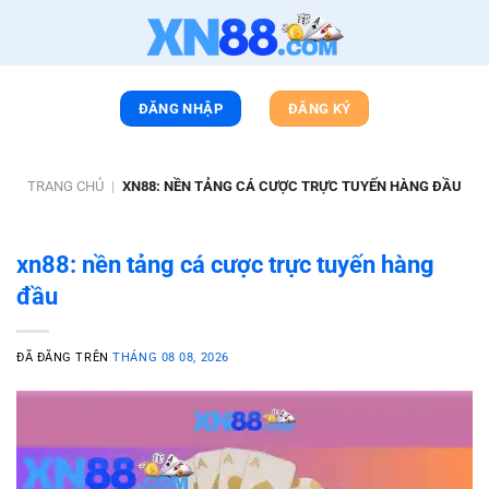
Chuyển
đến
nội
dung
ĐĂNG NHẬP
ĐĂNG KÝ
TRANG CHỦ
|
XN88: NỀN TẢNG CÁ CƯỢC TRỰC TUYẾN HÀNG ĐẦU
xn88: nền tảng cá cược trực tuyến hàng
đầu
ĐÃ ĐĂNG TRÊN
THÁNG 08 08, 2026