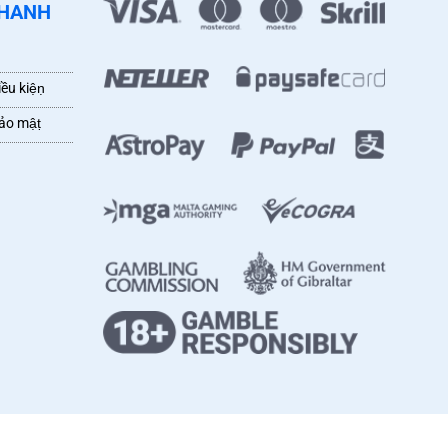
NHANH
̀u kiệṇ
̉o mậṭ