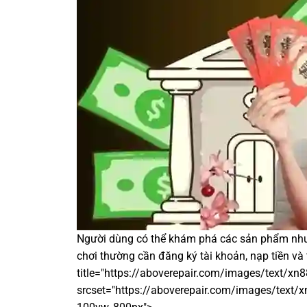
Người dùng có thể khám phá các sản phẩm như tr
chơi thường cần đăng ký tài khoản, nạp tiền và 
title="https://aboverepair.com/images/text/x
srcset="https://aboverepair.com/images/text/