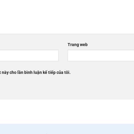
Trang web
 này cho lần bình luận kế tiếp của tôi.