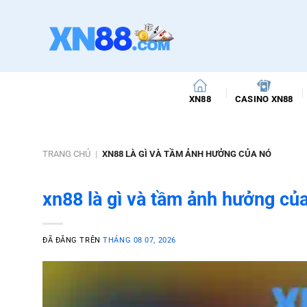
Chuyển
đến
nội
dung
XN88
CASINO XN88
TRANG CHỦ
|
XN88 LÀ GÌ VÀ TẦM ẢNH HƯỞNG CỦA NÓ
xn88 là gì và tầm ảnh hưởng củ
ĐÃ ĐĂNG TRÊN
THÁNG 08 07, 2026