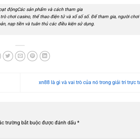
hoạt động
Các sản phẩm và cách tham gia
 chơi casino, thể thao điện tử và xổ số số. Để tham gia, người chơi
ản, nạp tiền và tuân thủ các điều kiện sử dụng.
xn88 là gì và vai trò của nó trong giải trí trực
ác trường bắt buộc được đánh dấu
*