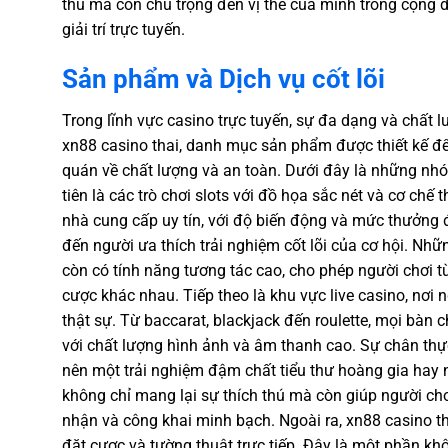
thu mà còn chú trọng đến vị thế của mình trong cộng
giải trí trực tuyến.
Sản phẩm và Dịch vụ cốt lõi
Trong lĩnh vực casino trực tuyến, sự đa dạng và chất l
xn88 casino thai, danh mục sản phẩm được thiết kế 
quán về chất lượng và an toàn. Dưới đây là những nh
tiên là các trò chơi slots với đồ họa sắc nét và cơ c
nhà cung cấp uy tín, với độ biến động và mức thưởng 
đến người ưa thích trải nghiệm cốt lõi của cơ hội. Nh
còn có tính năng tương tác cao, cho phép người chơi t
cược khác nhau. Tiếp theo là khu vực live casino, nơi
thật sự. Từ baccarat, blackjack đến roulette, mọi bàn 
với chất lượng hình ảnh và âm thanh cao. Sự chân thự
nên một trải nghiệm đậm chất tiểu thư hoàng gia hay n
không chỉ mang lại sự thích thú mà còn giúp người c
nhận và công khai minh bạch. Ngoài ra, xn88 casino th
đặt cược và tường thuật trực tiếp. Đây là một phần khô