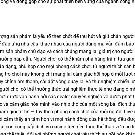
 đồng và đóng góp cho sự phát triển bền vững của ngành công n
ượng sản phẩm là yếu tố then chốt để thu hút và giữ chân người 
để đáp ứng nhu cầu khác nhau của người dùng mà vẫn đảm bảo 
óm sản phẩm chủ đạo và cách chúng mang lại giá trị cho người 
hế thưởng hấp dẫn. Người chơi có thể khám phá hàng trăm tựa ga
đa dạng, phù hợp cho mọi phong cách chơi, từ người thích săn
ững trò chơi này không chỉ mang lại cảm giác hồi hộp ở mỗi lượ
ùy chỉnh âm thanh, cài đặt vòng quay lại và thử nghiệm chiến l
 người chơi có thể thưởng thức trải nghiệm thực tế như đang ở m
chơi được vận hành bởi các dealer chuyên nghiệp và được phát t
c và cảm giác hòa mình vào nhịp thở của một sòng bài đích th
am giới tự tin — tùy theo phong cách chơi của mỗi người. Live 
hơi cảm thấy an tâm hơn vì mọi hành động của hệ thống đều đượ
ai còn cung cấp dịch vụ casino trên nền tảng thể thao với các t
ng thể thiếu đối với những người chơi yêu thích sự hồi hộp khi 