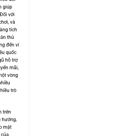
n giúp
Đối với
chơi, và
àng tích
uân thủ
ng đến ví
iều quốc
gũ hỗ trợ
uyến mãi,
một vòng
nhiều
hiều trò
m trên
u hướng,
ảo mật
 của