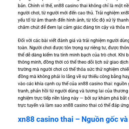
bản. Chính vì thế, xn88 casino thai không chỉ là một n
người chơi, từ người mới đến cao thủ. Trải nghiệm xn8
yếu tố từ âm thanh đến hình ảnh, từ tốc độ xử lý tha
chăm chút để đem lại cảm giác đáng tin cậy và thỏa m
Đối với các bài viết đánh giá và trải nghiệm người dùng
toàn. Người chơi được tôn trọng sự riêng tư, được thôn
thể dễ dàng kiểm tra tính minh bạch của trò chơi. Khi 
thông minh, đồng thời có thể theo dõi lịch sử giao dịc
trường mà người chơi có thể thỏa sức thử nghiệm chiế
đồng mà không phải lo lắng về sự thiếu công bằng hay
vào các khía cạnh cụ thể của xn88 casino thai: nguồn
tranh, phản hồi từ người dùng và tương lai của thương
nghiệm trực tiếp nền tảng này — bởi sự khám phá bắt
trực tuyến và làm sao xn88 casino thai có thể đáp ứng
xn88 casino thai – Nguồn gốc v