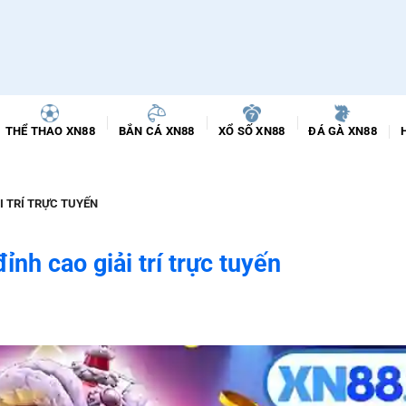
THỂ THAO XN88
BẮN CÁ XN88
XỔ SỐ XN88
ĐÁ GÀ XN88
I TRÍ TRỰC TUYẾN
ỉnh cao giải trí trực tuyến