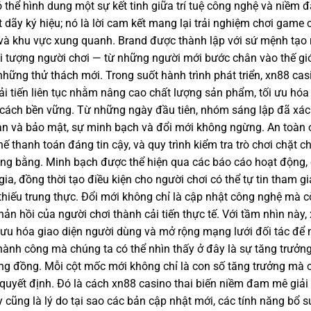
ó thể hình dung một sự kết tinh giữa trí tuệ công nghệ và niềm
 dãy ký hiệu; nó là lời cam kết mang lại trải nghiệm chơi game 
d và khu vực xung quanh. Brand được thành lập với sứ mệnh tạo
ối tượng người chơi — từ những người mới bước chân vào thế gi
hững thử thách mới. Trong suốt hành trình phát triển, xn88 cas
i tiến liên tục nhằm nâng cao chất lượng sản phẩm, tối ưu hóa 
ách bền vững. Từ những ngày đầu tiên, nhóm sáng lập đã xác
toàn và bảo mật, sự minh bạch và đổi mới không ngừng. An toàn 
chế thanh toán đáng tin cậy, và quy trình kiểm tra trò chơi chặt 
ng bằng. Minh bạch được thể hiện qua các báo cáo hoạt động,
a, đồng thời tạo điều kiện cho người chơi có thể tự tin tham g
iếu trung thực. Đổi mới không chỉ là cập nhật công nghệ mà cò
n hồi của người chơi thành cải tiến thực tế. Với tầm nhìn này,
i ưu hóa giao diện người dùng và mở rộng mạng lưới đối tác để 
ành công mà chúng ta có thể nhìn thấy ở đây là sự tăng trưởn
ng đồng. Mỗi cột mốc mới không chỉ là con số tăng trưởng mà c
uyết định. Đó là cách xn88 casino thai biến niềm đam mê giải 
cũng là lý do tại sao các bản cập nhật mới, các tính năng bổ 