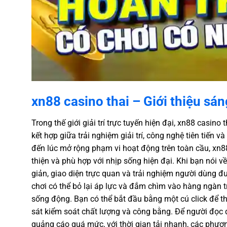
xn88 casino thai – Giới thiệu sán
Trong thế giới giải trí trực tuyến hiện đại, xn88 casin
kết hợp giữa trải nghiệm giải trí, công nghệ tiên tiến 
đến lúc mở rộng phạm vi hoạt động trên toàn cầu, xn88
thiện và phù hợp với nhịp sống hiện đại. Khi bạn nói về 
giản, giao diện trực quan và trải nghiệm người dùng đư
chơi có thể bỏ lại áp lực và đắm chìm vào hàng ngàn trò
sống động. Bạn có thể bắt đầu bằng một cú click để t
sát kiểm soát chất lượng và công bằng. Để người đọc 
quảng cáo quá mức, với thời gian tải nhanh, các phươ