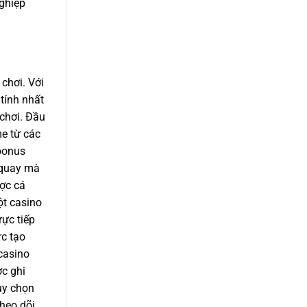
ghiệp
chơi. Với
tính nhất
chơi. Đầu
me từ các
 bonus
t quay mà
ược cá
ột casino
rực tiếp
ực tạo
casino
c ghi
ùy chọn
theo dõi