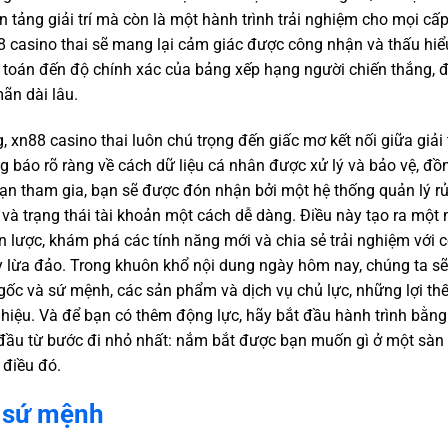
ền tảng giải trí mà còn là một hành trình trải nghiệm cho mọi cấ
8 casino thai sẽ mang lại cảm giác được công nhận và thấu hiểu
nh toán đến độ chính xác của bảng xếp hạng người chiến thắng,
ãn dài lâu.
, xn88 casino thai luôn chú trọng đến giấc mơ kết nối giữa giải 
g báo rõ ràng về cách dữ liệu cá nhân được xử lý và bảo vệ, đồn
bạn tham gia, bạn sẽ được đón nhận bởi một hệ thống quản lý rủ
h và trạng thái tài khoản một cách dễ dàng. Điều này tạo ra một
n lược, khám phá các tính năng mới và chia sẻ trải nghiệm với 
 lừa đảo. Trong khuôn khổ nội dung ngày hôm nay, chúng ta sẽ
 gốc và sứ mệnh, các sản phẩm và dịch vụ chủ lực, những lợi th
 hiệu. Và để bạn có thêm động lực, hãy bắt đầu hành trình bằng 
 đầu từ bước đi nhỏ nhất: nắm bắt được bạn muốn gì ở một sàn
 điều đó.
à sứ mệnh