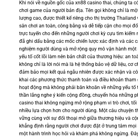
Khi nói về nguồn gốc của xn88 casino thai, chúng ta c
chơi game của người bản địa. Tên gọi không chỉ là một
lượng cao, được thiết kế riêng cho thị trường Thailan
sân chơi an toàn, công bằng và dễ tiếp cận cho mọi đ
trực tuyến cho đến những người chơi kỳ cựu tìm kiếm n
đã ghi dấu bằng các mốc chiến lược xác định và các cả
nghiệm người dùng và mở rộng quy mô vận hành một c
yếu tố cốt lõi làm nên bản chất của thương hiệu: an 
không chỉ là lời nói mà là hệ thống bảo vệ dữ liệu, cơ 
đảm bảo mọi kết quả ngẫu nhiên được xác nhận và cô
khai các phương thức thanh toán và điều khoản tham gi
hoạt động mà không phải băn khoăn về những yếu tố th
thần lắng nghe ý kiến cộng đồng, chuyển hóa những phả
casino thai không ngừng mở rộng phạm vi trò chơi, tố
nhiều lựa chọn hơn cho người dùng. Một câu chuyện th
vững cùng với sự đối thoại mở giữa thương hiệu và cộ
khẳng định rằng người chơi được đặt ở trung tâm mọi q
một hành trình học hỏi và khám phá không ngừng. Đây 