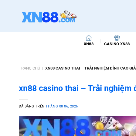
Chuyển
đến
nội
dung
XN88
CASINO XN88
TRANG CHỦ
|
XN88 CASINO THAI – TRẢI NGHIỆM ĐỈNH CAO GIẢ
xn88 casino thai – Trải nghiệm đ
ĐÃ ĐĂNG TRÊN
THÁNG 08 06, 2026