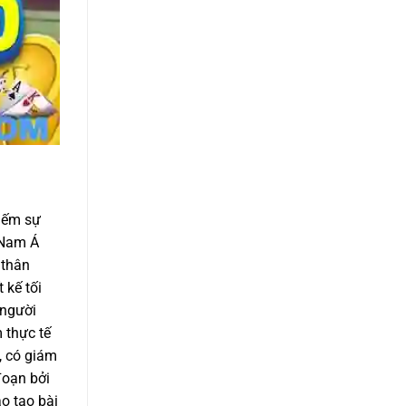
kiếm sự
g Nam Á
 thân
 kế tối
 người
m thực tế
, có giám
đoạn bởi
o tạo bài