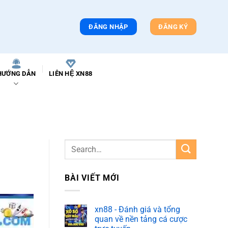
ĐĂNG NHẬP
ĐĂNG KÝ
HƯỚNG DẪN
LIÊN HỆ XN88
BÀI VIẾT MỚI
xn88 - Đánh giá và tổng
quan về nền tảng cá cược