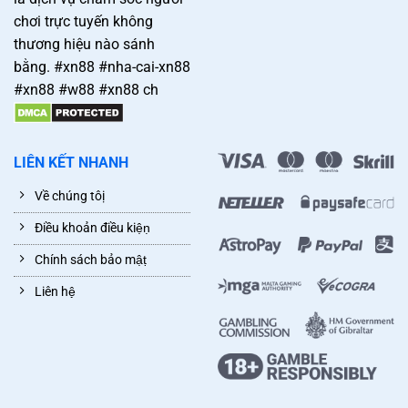
chơi trực tuyến không
thương hiệu nào sánh
bằng. #xn88 #nha-cai-xn88
#xn88 #w88 #xn88 ch
LIÊN KẾT NHANH
Về chúng tôị
Điều khoản điều kiệṇ
Chính sách bảo mậṭ
Liên hệ̣