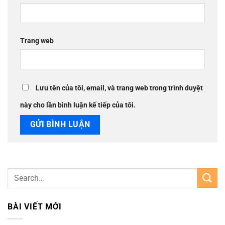
Trang web
Lưu tên của tôi, email, và trang web trong trình duyệt
này cho lần bình luận kế tiếp của tôi.
BÀI VIẾT MỚI