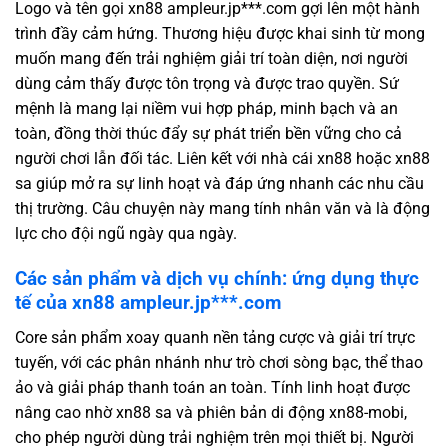
Logo và tên gọi xn88 ampleur.jp***.com gợi lên một hành
trình đầy cảm hứng. Thương hiệu được khai sinh từ mong
muốn mang đến trải nghiệm giải trí toàn diện, nơi người
dùng cảm thấy được tôn trọng và được trao quyền. Sứ
mệnh là mang lại niềm vui hợp pháp, minh bạch và an
toàn, đồng thời thúc đẩy sự phát triển bền vững cho cả
người chơi lẫn đối tác. Liên kết với nhà cái xn88 hoặc xn88
sa giúp mở ra sự linh hoạt và đáp ứng nhanh các nhu cầu
thị trường. Câu chuyện này mang tính nhân văn và là động
lực cho đội ngũ ngày qua ngày.
Các sản phẩm và dịch vụ chính: ứng dụng thực
tế của xn88 ampleur.jp***.com
Core sản phẩm xoay quanh nền tảng cược và giải trí trực
tuyến, với các phân nhánh như trò chơi sòng bạc, thể thao
ảo và giải pháp thanh toán an toàn. Tính linh hoạt được
nâng cao nhờ xn88 sa và phiên bản di động xn88-mobi,
cho phép người dùng trải nghiệm trên mọi thiết bị. Người