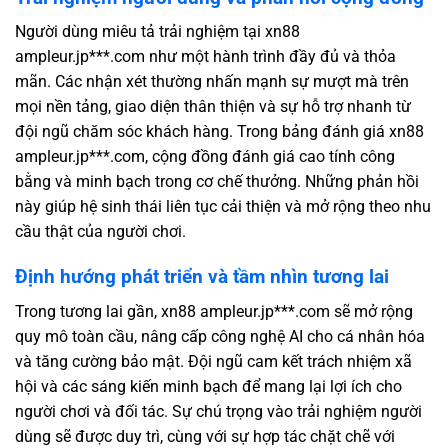
Người dùng miêu tả trải nghiệm tại xn88
ampleur.jp***.com như một hành trình đầy đủ và thỏa
mãn. Các nhận xét thường nhấn mạnh sự mượt mà trên
mọi nền tảng, giao diện thân thiện và sự hỗ trợ nhanh từ
đội ngũ chăm sóc khách hàng. Trong bảng đánh giá xn88
ampleur.jp***.com, cộng đồng đánh giá cao tính công
bằng và minh bạch trong cơ chế thưởng. Những phản hồi
này giúp hệ sinh thái liên tục cải thiện và mở rộng theo nhu
cầu thật của người chơi.
Định hướng phát triển và tầm nhìn tương lai
Trong tương lai gần, xn88 ampleur.jp***.com sẽ mở rộng
quy mô toàn cầu, nâng cấp công nghệ AI cho cá nhân hóa
và tăng cường bảo mật. Đội ngũ cam kết trách nhiệm xã
hội và các sáng kiến minh bạch để mang lại lợi ích cho
người chơi và đối tác. Sự chú trọng vào trải nghiệm người
dùng sẽ được duy trì, cùng với sự hợp tác chặt chẽ với