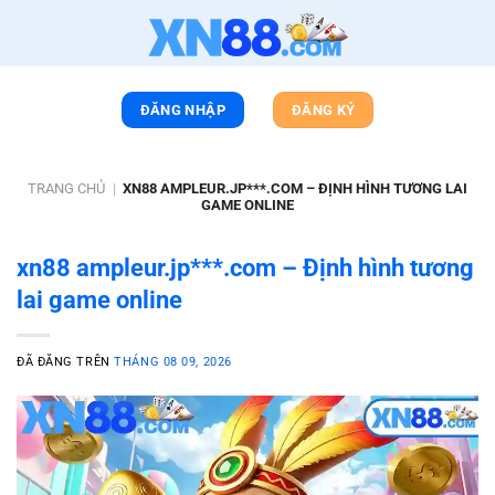
Chuyển
đến
nội
dung
ĐĂNG NHẬP
ĐĂNG KÝ
TRANG CHỦ
|
XN88 AMPLEUR.JP***.COM – ĐỊNH HÌNH TƯƠNG LAI
GAME ONLINE
xn88 ampleur.jp***.com – Định hình tương
lai game online
ĐÃ ĐĂNG TRÊN
THÁNG 08 09, 2026