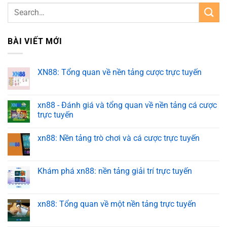
BÀI VIẾT MỚI
XN88: Tổng quan về nền tảng cược trực tuyến
xn88 - Đánh giá và tổng quan về nền tảng cá cược
trực tuyến
xn88: Nền tảng trò chơi và cá cược trực tuyến
Khám phá xn88: nền tảng giải trí trực tuyến
xn88: Tổng quan về một nền tảng trực tuyến