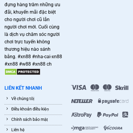
đựng hàng trăm những ưu
đãi, khuyến mãi đặc biệt
cho người chơi cũ lẫn
người chơi mới. Cuối cùng
là dịch vụ chăm sóc người
chơi trực tuyến không
thương hiệu nào sánh
bằng. #xn88 #nha-cai-xn88
#xn88 #w88 #xn88 ch
LIÊN KẾT NHANH
Về chúng tôị
Điều khoản điều kiệṇ
Chính sách bảo mậṭ
Liên hệ̣