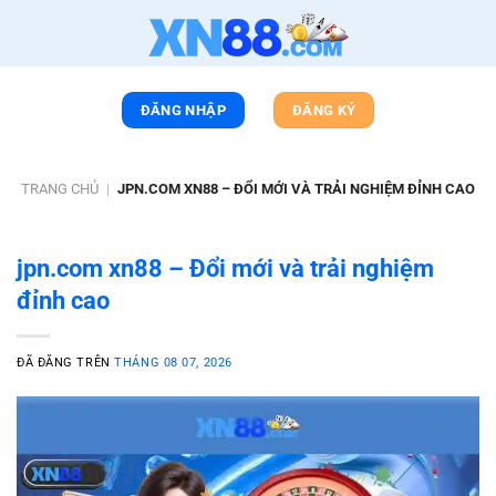
Chuyển
đến
nội
dung
ĐĂNG NHẬP
ĐĂNG KÝ
TRANG CHỦ
|
JPN.COM XN88 – ĐỔI MỚI VÀ TRẢI NGHIỆM ĐỈNH CAO
jpn.com xn88 – Đổi mới và trải nghiệm
đỉnh cao
ĐÃ ĐĂNG TRÊN
THÁNG 08 07, 2026