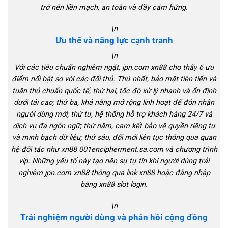
trở nên liền mạch, an toàn và đầy cảm hứng.
\n
Ưu thế và năng lực cạnh tranh
\n
Với các tiêu chuẩn nghiêm ngặt, jpn.com xn88 cho thấy 6 ưu
điểm nổi bật so với các đối thủ. Thứ nhất, bảo mật tiên tiến và
tuân thủ chuẩn quốc tế; thứ hai, tốc độ xử lý nhanh và ổn định
dưới tải cao; thứ ba, khả năng mở rộng linh hoạt để đón nhận
người dùng mới; thứ tư, hệ thống hỗ trợ khách hàng 24/7 và
dịch vụ đa ngôn ngữ; thứ năm, cam kết bảo vệ quyền riêng tư
và minh bạch dữ liệu; thứ sáu, đổi mới liên tục thông qua quan
hệ đối tác như xn88 001encipherment.sa.com và chương trình
vip. Những yếu tố này tạo nên sự tự tin khi người dùng trải
nghiệm jpn.com xn88 thông qua link xn88 hoặc đăng nhập
bằng xn88 slot login.
\n
Trải nghiệm người dùng và phản hồi cộng đồng