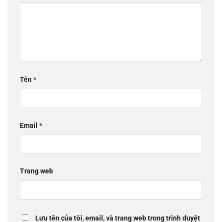
Tên
*
Email
*
Trang web
Lưu tên của tôi, email, và trang web trong trình duyệt