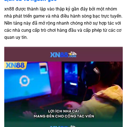
xn88 được thành lập vào thập kỷ gần đây bởi một nhóm
nhà phát triển game và nhà điều hành sòng bạc trực tuyến.
Nền tảng này đã mở rộng nhanh chóng nhờ sự hợp tác với
các nhà cung cấp trò chơi hàng đầu và cấp phép từ các cơ
quan uy tín.