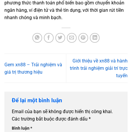
phương thức thanh toán phổ biến bao gồm chuyển khoản
ngân hàng, ví điện tử và thẻ tín dụng, với thời gian rút tiền
nhanh chóng và minh bạch.
Giới thiệu về xn88 và hành
Gem xn88 – Trải nghiệm và
trình trải nghiệm giải trí trực
giá trị thương hiệu
tuyến
Để lại một bình luận
Email của bạn sẽ không được hiển thị công khai.
Các trường bắt buộc được đánh dấu
*
Bình luận
*