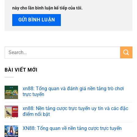
này cho lần bình luận kế tiếp của tôi.
BÀI VIẾT MỚI
xn88: Tổng quan và đánh giá nền tảng trò chơi
trực tuyến
xn88: Nền tảng cược trực tuyến uy tín và các đặc
điểm nổi bật
XN88: Tổng quan về nền tảng cược trực tuyến