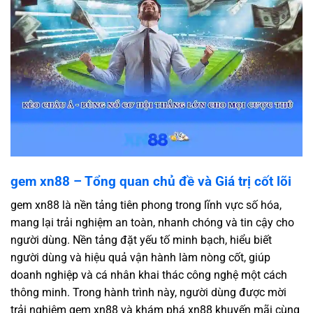
gem xn88 – Tổng quan chủ đề và Giá trị cốt lõi
gem xn88 là nền tảng tiên phong trong lĩnh vực số hóa,
mang lại trải nghiệm an toàn, nhanh chóng và tin cậy cho
người dùng. Nền tảng đặt yếu tố minh bạch, hiểu biết
người dùng và hiệu quả vận hành làm nòng cốt, giúp
doanh nghiệp và cá nhân khai thác công nghệ một cách
thông minh. Trong hành trình này, người dùng được mời
trải nghiệm gem xn88 và khám phá xn88 khuyến mãi cùng