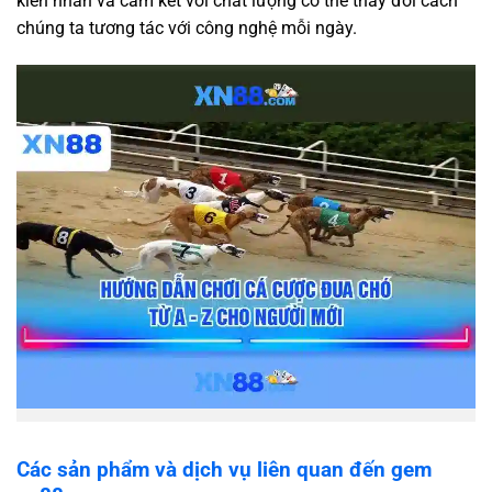
kiên nhẫn và cam kết với chất lượng có thể thay đổi cách
chúng ta tương tác với công nghệ mỗi ngày.
Các sản phẩm và dịch vụ liên quan đến gem