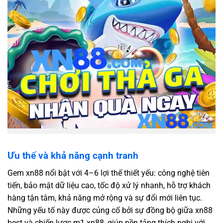
Ưu thế và khả năng cạnh tranh
Gem xn88 nổi bật với 4–6 lợi thế thiết yếu: công nghệ tiên
tiến, bảo mật dữ liệu cao, tốc độ xử lý nhanh, hỗ trợ khách
hàng tận tâm, khả năng mở rộng và sự đổi mới liên tục.
Những yếu tố này được củng cố bởi sự đồng bộ giữa xn88
best và chiến lược m1 xn88, giúp nền tảng thích nghi với