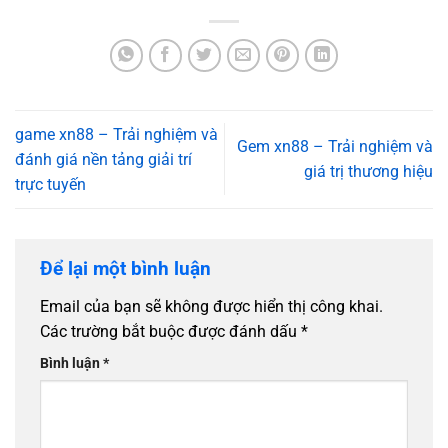
game xn88 – Trải nghiệm và
Gem xn88 – Trải nghiệm và
đánh giá nền tảng giải trí
giá trị thương hiệu
trực tuyến
Để lại một bình luận
Email của bạn sẽ không được hiển thị công khai.
Các trường bắt buộc được đánh dấu
*
Bình luận
*