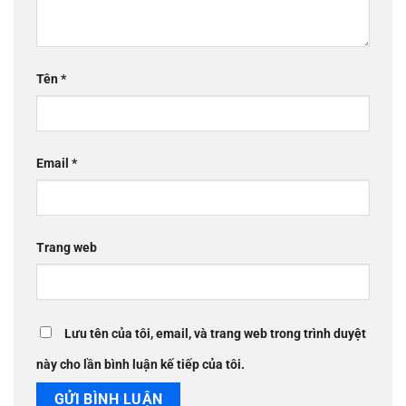
Tên
*
Email
*
Trang web
Lưu tên của tôi, email, và trang web trong trình duyệt
này cho lần bình luận kế tiếp của tôi.