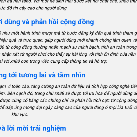
ch đa nền tảng. Với một hệ sinh thái được kết nối chặt chẽ, xn88 thự
ức độ tin cậy cao cho người dùng.
i dùng và phản hồi cộng đồng
8 như một hành trình mượt mà từ bước đăng ký đến quá trình tham g
hiệu quả và trực quan, giúp người dùng mới nhanh chóng làm quen và
n88 từ cộng đồng thường nhấn mạnh sự minh bạch, tính an toàn trong
nhận xét từ người chơi cho thấy sự hài lòng với tính ổn định của nền
al với xn88 con trong việc cung cấp thông tin và hỗ trợ.
ng tới tương lai và tầm nhìn
m vi toàn cầu, tăng cường an toàn dữ liệu và tích hợp công nghệ tiê
hiệm. Bên cạnh đó, trang chủ xn88 sẽ được tối ưu hóa để người dùng d
ng được củng cố bằng các chứng chỉ và phản hồi tích cực từ cộng đồng
để đáp ứng mong đợi ngày càng cao của người dùng ở mọi lứa tuổi v
khu vực.
và lời mời trải nghiệm