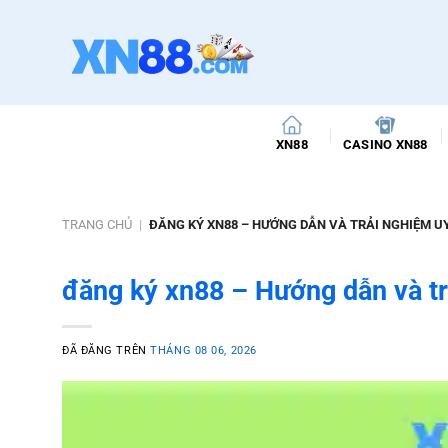
Chuyển
đến
nội
dung
XN88
CASINO XN88
TRANG CHỦ
|
ĐĂNG KÝ XN88 – HƯỚNG DẪN VÀ TRẢI NGHIỆM UY
đăng ký xn88 – Hướng dẫn và tr
ĐÃ ĐĂNG TRÊN
THÁNG 08 06, 2026