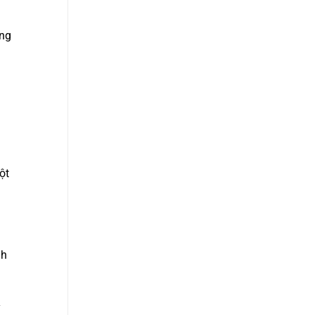
ị
ộng
ột
nh
y