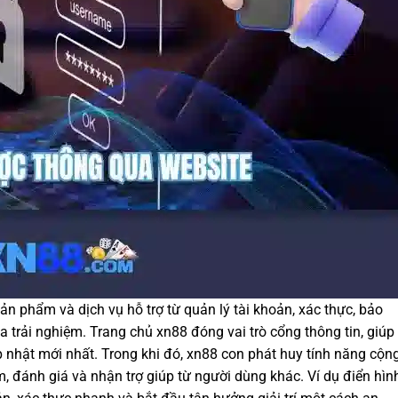
n phẩm và dịch vụ hỗ trợ từ quản lý tài khoản, xác thực, bảo
 trải nghiệm. Trang chủ xn88 đóng vai trò cổng thông tin, giúp
nhật mới nhất. Trong khi đó, xn88 con phát huy tính năng cộn
, đánh giá và nhận trợ giúp từ người dùng khác. Ví dụ điển hìn