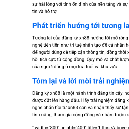
sự hài lòng với tính ổn định của nền tảng và sự 
tin và hỗ trợ.
Phát triển hướng tới tương l
Tương lai của đăng ký xn88 hướng tới mở rộng 
nghệ tiên tiến như trí tuệ nhân tạo để cá nhân 
để người dùng dễ tiếp cận thông tin, đồng thờ
hồi tích cực từ cộng đồng. Quy mô và chất lư
của người dùng ở mọi lứa tuổi và khu vực.
Tóm lại và lời mời trải nghiệ
Đăng ký xn88 là một hành trình đáng tin cậy, n
được đặt lên hàng đầu. Hãy trải nghiệm đăng 
nghe phản hồi từ xn88 con và nhận thấy sự tận
tính năng, tham gia cộng đồng và nhận được cá
" width="800" height="400" title="https://abo