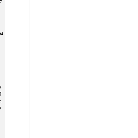
c
ia
n
ễ
.
à