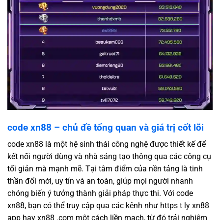
code xn88 – chủ đề tổng quan và giá trị cốt lõi
code xn88 là một hệ sinh thái công nghệ được thiết kế để
kết nối người dùng và nhà sáng tạo thông qua các công cụ
tối giản mà mạnh mẽ. Tại tâm điểm của nền tảng là tinh
thần đổi mới, uy tín và an toàn, giúp mọi người nhanh
chóng biến ý tưởng thành giải pháp thực thi. Với code
xn88, bạn có thể truy cập qua các kênh như https t ly xn88
app hay xn88 .com một cách liền mạch, từ đó trải nghiệm