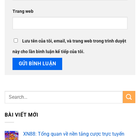
Trang web
Lưu tên của tôi, email, và trang web trong trình duyệt
này cho lần bình luận kế tiếp của tôi.
BÀI VIẾT MỚI
XN88: Tổng quan về nền tảng cược trực tuyến