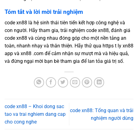
Tóm tắt và lời mời trải nghiệm
code xn88 là hệ sinh thái tiên tiến kết hợp công nghệ và
con người. Hãy tham gia, trải nghiệm code xn88, đánh giá
code xn88 và cùng nhau đóng góp cho một nền tảng an
toàn, nhanh nhạy và thân thiện. Hãy thử qua https t ly xn88
app và xn88 .com để cảm nhận sự mượt mà và hiệu quả,
và đừng ngại mời bạn bè tham gia để lan tỏa giá trị số.
code xn88 – Khoi dong sac
code xn88: Tổng quan và trải
tao va trai nghiem dang cap
nghiệm người dùng
cho cong nghe