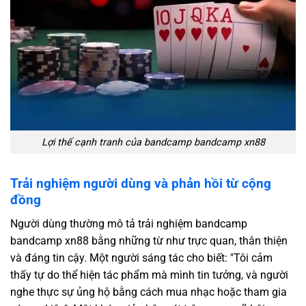
Lợi thế cạnh tranh của bandcamp bandcamp xn88
Trải nghiệm người dùng và phản hồi từ cộng
đồng
Người dùng thường mô tả trải nghiệm bandcamp
bandcamp xn88 bằng những từ như trực quan, thân thiện
và đáng tin cậy. Một người sáng tác cho biết: "Tôi cảm
thấy tự do thể hiện tác phẩm mà mình tin tưởng, và người
nghe thực sự ủng hộ bằng cách mua nhạc hoặc tham gia