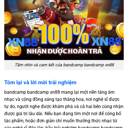
Tầm nhìn và cam kết của bandcamp bandcamp xn88
Tóm lại và lời mời trải nghiệm
bandcamp bandcamp xn88 mang lại một nền tảng âm
nhạc và cộng đồng sáng tạo thăng hoa, nơi nghệ sĩ được
tự do, người nghe được khám phá và cả hai bên cùng nhận
được giá trị lâu dài. Nếu bạn đang tìm một nơi để công bố
tác phẩm, hoặc đơn giản chỉ muốn thưởng thức nhạc từ
các nghệ sĩ độc lập, hãy trải nghiệm bandcamp bandcamp