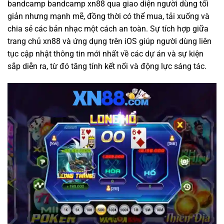
bandcamp bandcamp xn88 qua giao diện người dùng tối
giản nhưng mạnh mẽ, đồng thời có thể mua, tải xuống và
chia sẻ các bản nhạc một cách an toàn. Sự tích hợp giữa
trang chủ xn88 và ứng dụng trên iOS giúp người dùng liên
tục cập nhật thông tin mới nhất về các dự án và sự kiện
sắp diễn ra, từ đó tăng tính kết nối và động lực sáng tác.