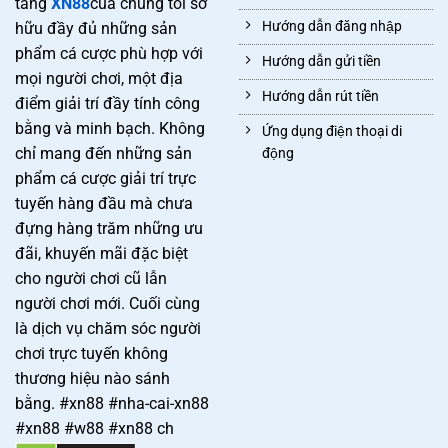
tảng
XN88
của chúng tôi sở
Hướng dẫn đăng nhập
hữu đầy đủ những sản
phẩm cá cược phù hợp với
Hướng dẫn gửi tiền
mọi người chơi, một địa
Hướng dẫn rút tiền
điểm giải trí đầy tính công
bằng và minh bạch. Không
Ứng dụng điện thoại di
chỉ mang đến những sản
động
phẩm cá cược giải trí trực
tuyến hàng đầu mà chưa
đựng hàng trăm những ưu
đãi, khuyến mãi đặc biệt
cho người chơi cũ lẫn
người chơi mới. Cuối cùng
là dịch vụ chăm sóc người
chơi trực tuyến không
thương hiệu nào sánh
bằng. #xn88 #nha-cai-xn88
#xn88 #w88 #xn88 ch