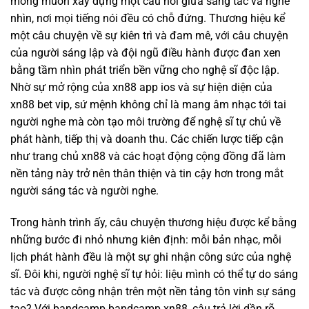
mong muốn xây dựng một cầu nối giữa sáng tác và nghe
nhìn, nơi mọi tiếng nói đều có chỗ đứng. Thương hiệu kể
một câu chuyện về sự kiên trì và đam mê, với câu chuyện
của người sáng lập và đội ngũ điều hành được đan xen
bằng tầm nhìn phát triển bền vững cho nghệ sĩ độc lập.
Nhờ sự mở rộng của xn88 app ios và sự hiện diện của
xn88 bet vip, sứ mệnh không chỉ là mang âm nhạc tới tai
người nghe mà còn tạo môi trường để nghệ sĩ tự chủ về
phát hành, tiếp thị và doanh thu. Các chiến lược tiếp cận
như trang chủ xn88 và các hoạt động cộng đồng đã làm
nền tảng này trở nên thân thiện và tin cậy hơn trong mắt
người sáng tác và người nghe.
Trong hành trình ấy, câu chuyện thương hiệu được kể bằng
những bước đi nhỏ nhưng kiên định: mỗi bản nhạc, mỗi
lịch phát hành đều là một sự ghi nhận công sức của nghệ
sĩ. Đôi khi, người nghệ sĩ tự hỏi: liệu mình có thể tự do sáng
tác và được công nhận trên một nền tảng tôn vinh sự sáng
tạo? Với bandcamp bandcamp xn88, câu trả lời dần rõ