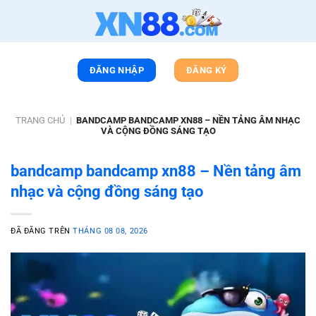
Chuyển
đến
nội
dung
ĐĂNG NHẬP
ĐĂNG KÝ
TRANG CHỦ
|
BANDCAMP BANDCAMP XN88 – NỀN TẢNG ÂM NHẠC
VÀ CỘNG ĐỒNG SÁNG TẠO
bandcamp bandcamp xn88 – Nền tảng âm
nhạc và cộng đồng sáng tạo
ĐÃ ĐĂNG TRÊN
THÁNG 08 08, 2026