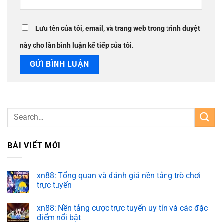
Lưu tên của tôi, email, và trang web trong trình duyệt
này cho lần bình luận kế tiếp của tôi.
BÀI VIẾT MỚI
xn88: Tổng quan và đánh giá nền tảng trò chơi
trực tuyến
xn88: Nền tảng cược trực tuyến uy tín và các đặc
điểm nổi bật