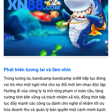
Phát triển tương lai và tầm nhìn
Trong tương lai, bandcamp bandcamp xn88 tiếp tục đóng
vai trò như một ngôi nhà cho sự đổi mới âm nhạc độc lập.
Hướng đi của công ty là mở rộng phạm vi toàn cầu, tăng
cường tính bền vững và trách nhiệm xã hội, đồng thời tiếp
tục đẩy mạnh các công cụ dành cho nghệ sĩ nhằm tối ưu
hóa doanh thu và quản lý bản quyền một cách minh bạch.