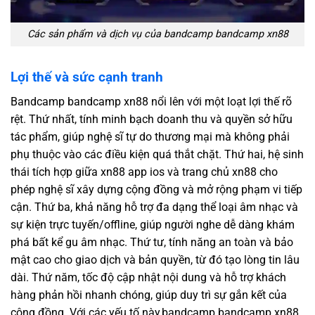
Các sản phẩm và dịch vụ của bandcamp bandcamp xn88
Lợi thế và sức cạnh tranh
Bandcamp bandcamp xn88 nổi lên với một loạt lợi thế rõ
rệt. Thứ nhất, tính minh bạch doanh thu và quyền sở hữu
tác phẩm, giúp nghệ sĩ tự do thương mại mà không phải
phụ thuộc vào các điều kiện quá thắt chặt. Thứ hai, hệ sinh
thái tích hợp giữa xn88 app ios và trang chủ xn88 cho
phép nghệ sĩ xây dựng cộng đồng và mở rộng phạm vi tiếp
cận. Thứ ba, khả năng hỗ trợ đa dạng thể loại âm nhạc và
sự kiện trực tuyến/offline, giúp người nghe dễ dàng khám
phá bất kể gu âm nhạc. Thứ tư, tính năng an toàn và bảo
mật cao cho giao dịch và bản quyền, từ đó tạo lòng tin lâu
dài. Thứ năm, tốc độ cập nhật nội dung và hỗ trợ khách
hàng phản hồi nhanh chóng, giúp duy trì sự gắn kết của
cộng đồng. Với các yếu tố này,bandcamp bandcamp xn88