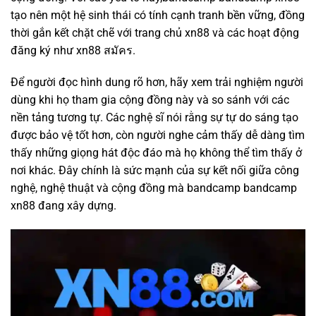
tạo nên một hệ sinh thái có tính cạnh tranh bền vững, đồng
thời gắn kết chặt chẽ với trang chủ xn88 và các hoạt động
đăng ký như xn88 สมัคร.
Để người đọc hình dung rõ hơn, hãy xem trải nghiệm người
dùng khi họ tham gia cộng đồng này và so sánh với các
nền tảng tương tự. Các nghệ sĩ nói rằng sự tự do sáng tạo
được bảo vệ tốt hơn, còn người nghe cảm thấy dễ dàng tìm
thấy những giọng hát độc đáo mà họ không thể tìm thấy ở
nơi khác. Đây chính là sức mạnh của sự kết nối giữa công
nghệ, nghệ thuật và cộng đồng mà bandcamp bandcamp
xn88 đang xây dựng.